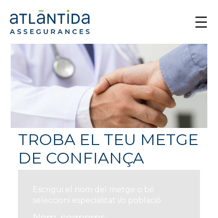
TROBA EL TEU METGE
DE CONFIANÇA
Escrigui el nom del metge o bé
seleccioni especialitat i/o població
Nom, cognoms...