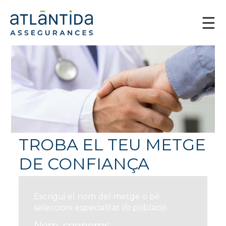
TROBA EL TEU METGE
DE CONFIANÇA
Escrigui el nom del metge o bé
seleccioni especialitat i/o població
Nom, cognoms...